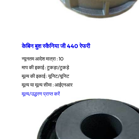
केबिन बुश स्कैनिया जी 440 रेफरी
न्यूनतम आदेश मात्रा : 10
माप की इकाई : टुकड़ा/टुकड़े
मूल्य की इकाई : यूनिट/यूनिट
मूल्य या मूल्य सीमा : आईएनआर
मूल्य/उद्धरण प्राप्त करें