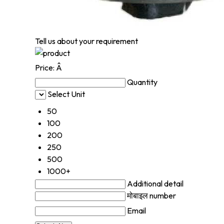
Tell us about your requirement
Price:
Â
Quantity
Select Unit
50
100
200
250
500
1000+
Additional detail
मोबाइल number
Email