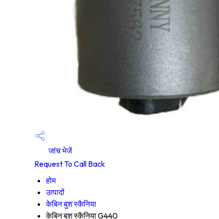
जांच भेजें
Request To Call Back
होम
उत्पादों
केबिन बुश स्कैनिया
केबिन बुश स्कैनिया G440